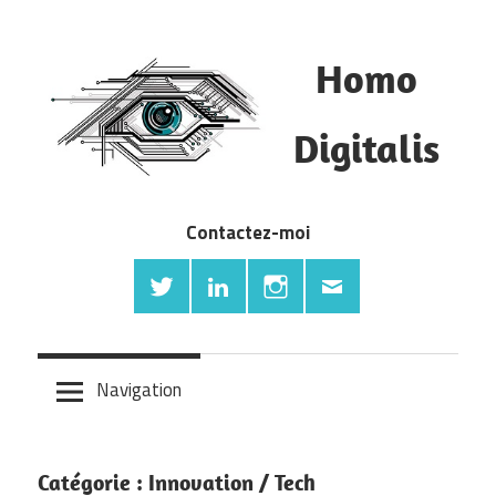
Skip
to
Homo
content
Blog
Digitalis
Ecommerce,
digital
retail,
Contactez-moi
startup,
innovations.
Navigation
Catégorie : Innovation / Tech