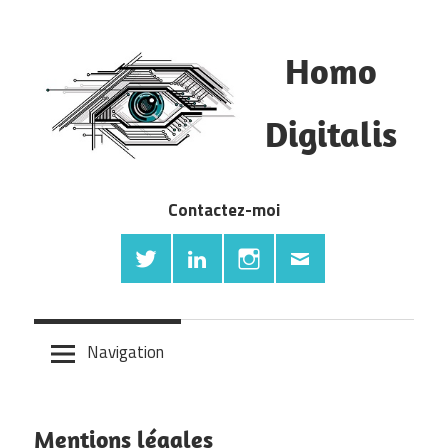
Skip
to
Homo
content
Blog
Digitalis
Ecommerce,
digital
retail,
Contactez-moi
startup,
innovations.
Navigation
Mentions légales