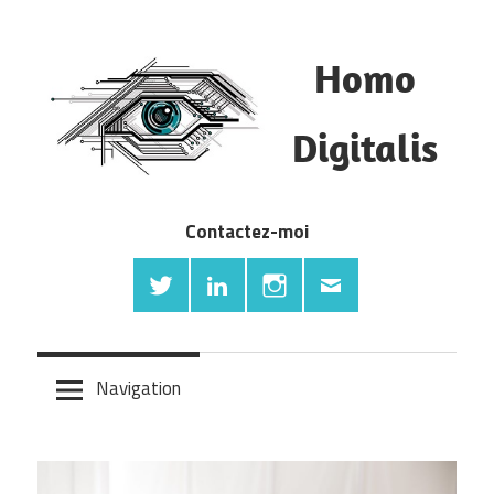
Skip
to
Homo
content
Blog
Digitalis
Ecommerce,
digital
retail,
Contactez-moi
startup,
innovations.
Navigation