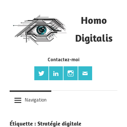
Skip
to
Homo
content
Blog
Digitalis
Ecommerce,
digital
retail,
Contactez-moi
startup,
innovations.
Navigation
Étiquette : Stratégie digitale